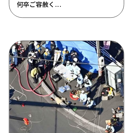
何卒ご容赦く...