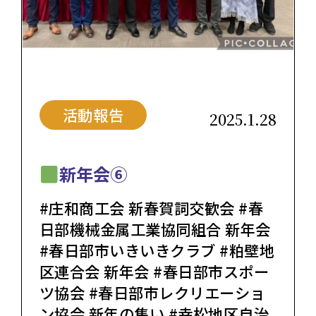
活動報告
2025.1.28
新年会⑥
#庄和商工会 新春賀詞交歓会 #春
日部機械金属工業協同組合 新年会
#春日部市いきいきクラブ #粕壁地
区連合会 新年会 #春日部市スポー
ツ協会 #春日部市レクリエーショ
ン協会 新年の集い #幸松地区自治