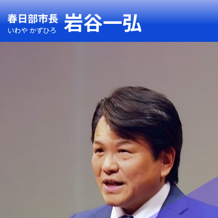
岩谷一弘
春日部市長
いわや かずひろ