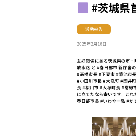
#茨城県
活動報告
2025年2月16日
友好関係にある茨城県の市・
放水路 と #春日部市 新庁
#高橋市長 #下妻市 #菊池市
#小田川市長 #大洗町 #國井町
長 #桜川市 #大塚町長 #常総
に立てたなら幸いです。これ
春日部市長 #いわや一弘 #