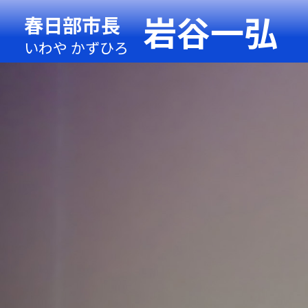
岩谷一弘
春日部市長
いわや かずひろ