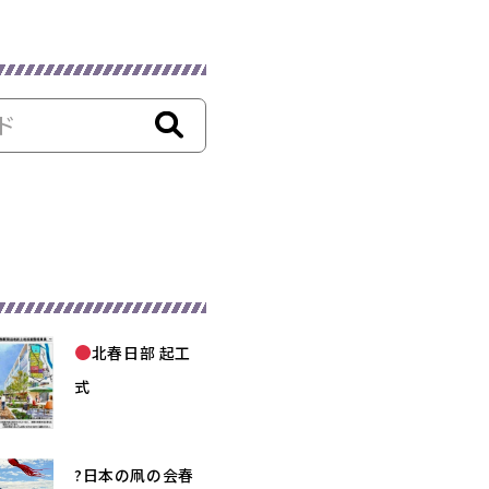
北春日部 起工
式
?日本の凧の会春