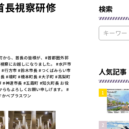
首長視察研修
検索
町から、首長の皆様が、#首都圏外郭
舎の視察にお越しになりました。 #水戸市
人気記事
長 #行方市 #鈴木市長 #つくばみらい市
長 #境町 #橋本町長 #大子町 #高梨町
市 #神達市長 #五霞町 #知久町長 お役
からもよろしくお願い申しげます。 #
かすかべプラスワン