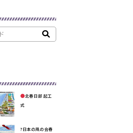
北春日部 起工
式
?日本の凧の会春