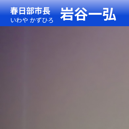
岩谷一弘
春日部市長
いわや かずひろ