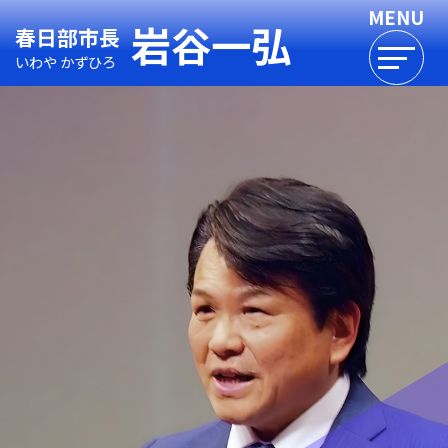
岩谷一弘
春日部市長
いわや かずひろ