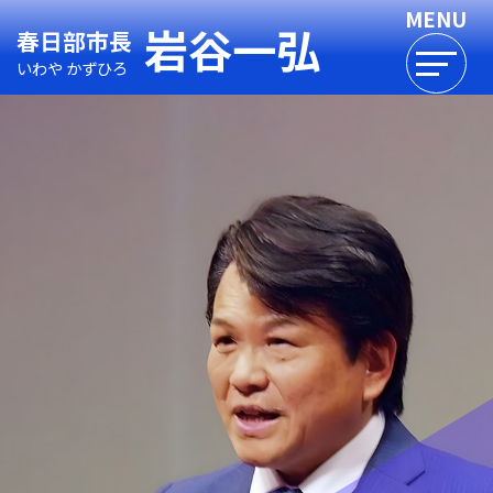
岩谷一弘
春日部市長
いわや かずひろ