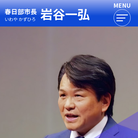
岩谷一弘
春日部市長
いわや かずひろ