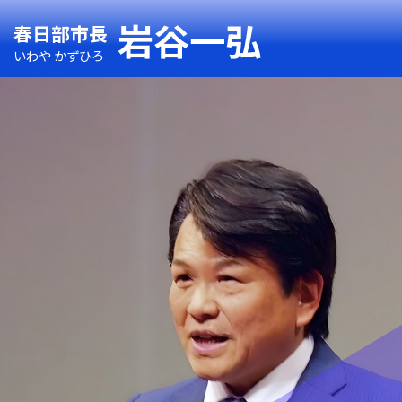
岩谷一弘
春日部市長
いわや かずひろ