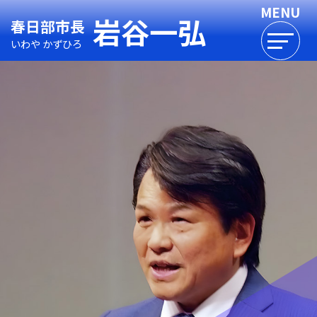
岩谷一弘
春日部市長
いわや かずひろ