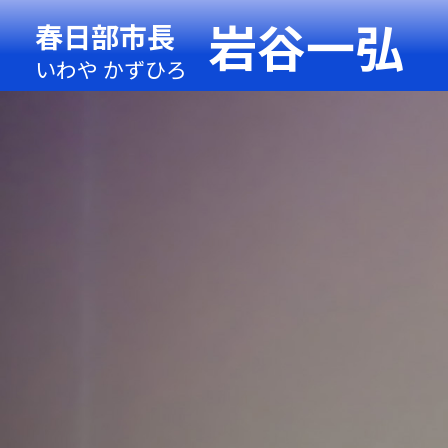
岩谷一弘
春日部市長
いわや かずひろ