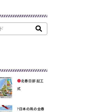
北春日部 起工
式
?日本の凧の会春