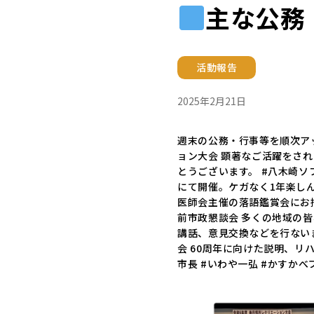
主な公務
活動報告
2025年2月21日
週末の公務・行事等を順次ア
ョン大会 顕著なご活躍をさ
とうございます。 #八木崎ソ
にて開催。ケガなく1年楽しん
医師会主催の落語鑑賞会にお招
前市政懇談会 多くの地域の
講話、意見交換などを行ないま
会 60周年に向けた説明、リ
市長 #いわや一弘 #かすか