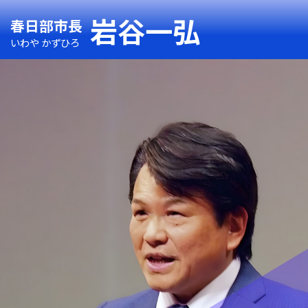
岩谷一弘
春日部市長
いわや かずひろ