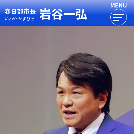
岩谷一弘
春日部市長
いわや かずひろ