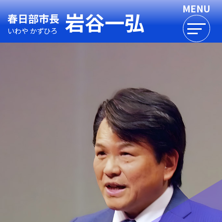
岩谷一弘
春日部市長
いわや かずひろ