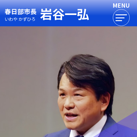
岩谷一弘
春日部市長
いわや かずひろ