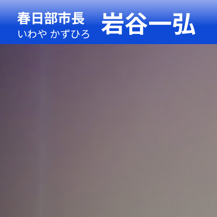
岩谷一弘
春日部市長
いわや かずひろ