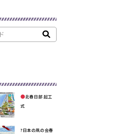
北春日部 起工
式
?日本の凧の会春