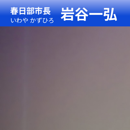
岩谷一弘
春日部市長
いわや かずひろ