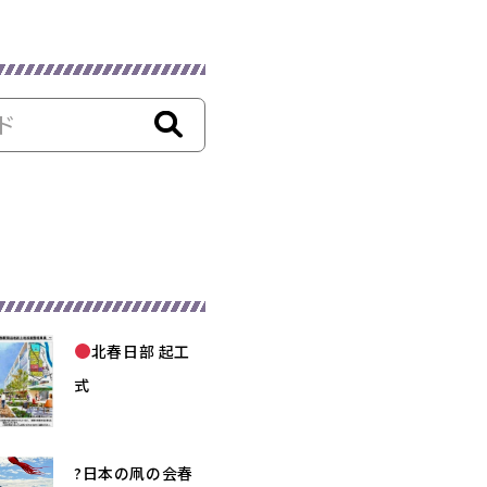
北春日部 起工
式
?日本の凧の会春