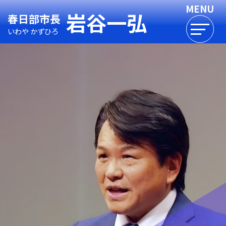
岩谷一弘
春日部市長
いわや かずひろ