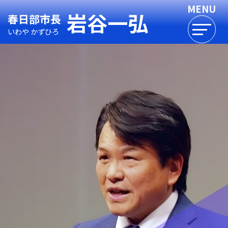
岩谷一弘
春日部市長
いわや かずひろ