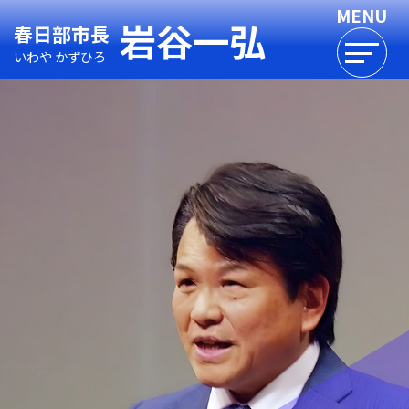
岩谷一弘
春日部市長
いわや かずひろ