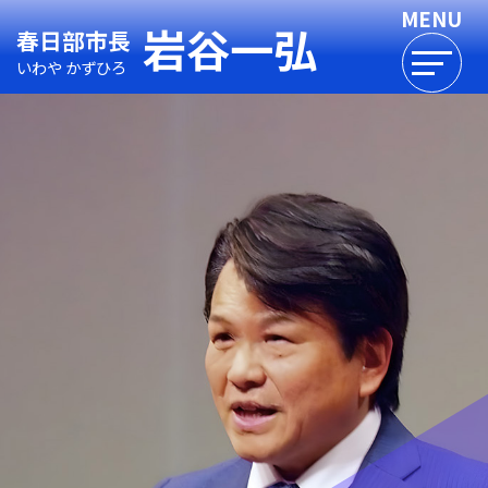
岩谷一弘
春日部市長
いわや かずひろ