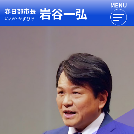
岩谷一弘
春日部市長
いわや かずひろ