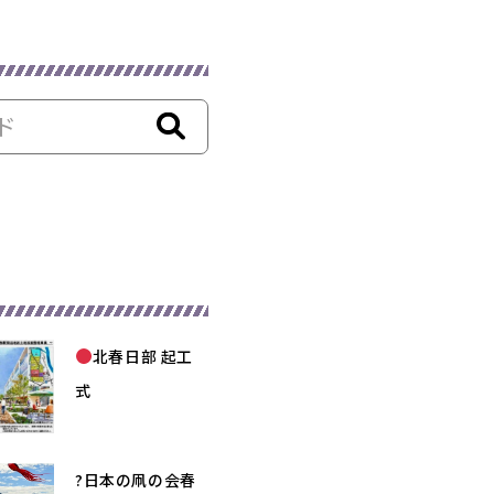
北春日部 起工
式
?日本の凧の会春