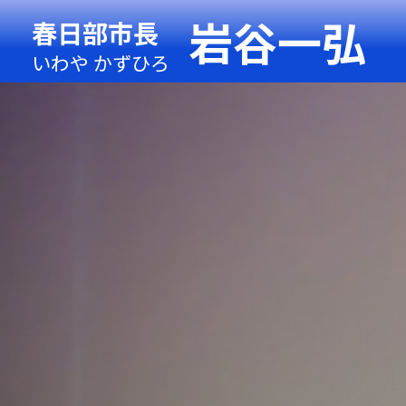
岩谷一弘
春日部市長
いわや かずひろ