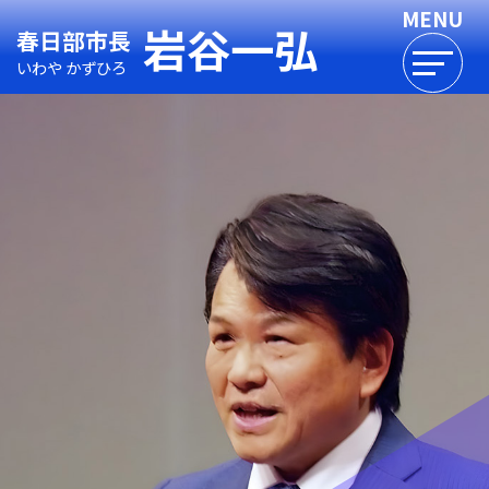
岩谷一弘
春日部市長
いわや かずひろ