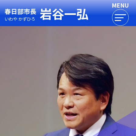
岩谷一弘
春日部市長
いわや かずひろ