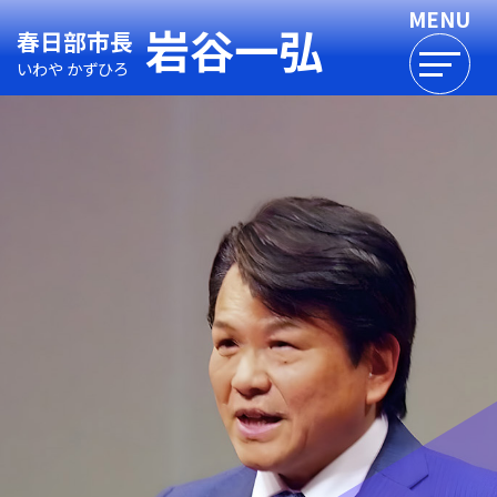
岩谷一弘
春日部市長
いわや かずひろ