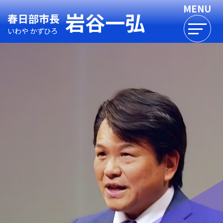
岩谷一弘
春日部市長
いわや かずひろ