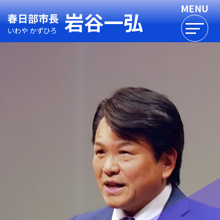
岩谷一弘
春日部市長
いわや かずひろ