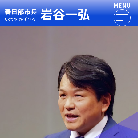
岩谷一弘
春日部市長
いわや かずひろ