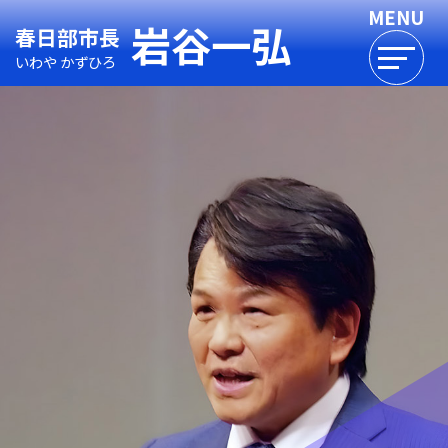
岩谷一弘
春日部市長
いわや かずひろ