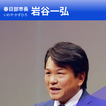
岩谷一弘
春日部市長
いわや かずひろ