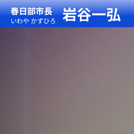
岩谷一弘
春日部市長
いわや かずひろ