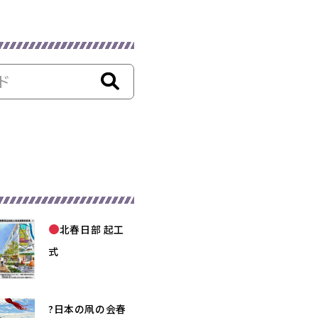
北春日部 起工
式
?日本の凧の会春