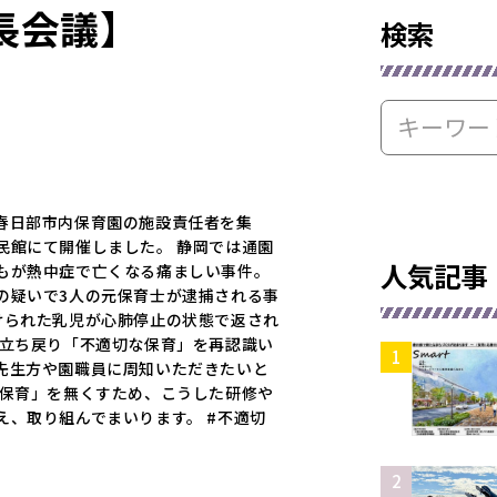
長会議】
検索
春日部市内保育園の施設責任者を集
民館にて開催しました。 静岡では通園
人気記事
もが熱中症で亡くなる痛ましい事件。
の疑いで3人の元保育士が逮捕される事
けられた乳児が心肺停止の状態で返され
に立ち戻り「不適切な保育」を再認識い
先生方や園職員に周知いただきたいと
な保育」を無くすため、こうした研修や
え、取り組んでまいります。 #不適切