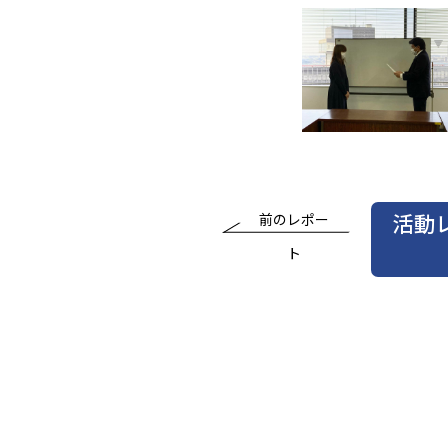
活動
前のレポー
ト