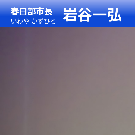
岩谷一弘
春日部市長
いわや かずひろ