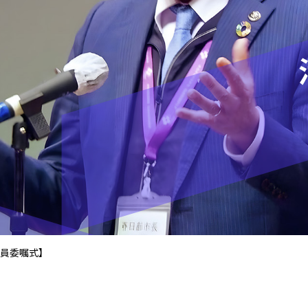
員委嘱式】