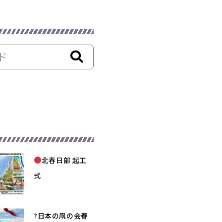
北春日部 起工
式
?日本の凧の会春