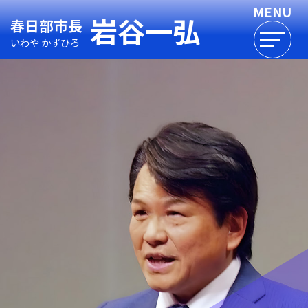
岩谷一弘
春日部市長
いわや かずひろ