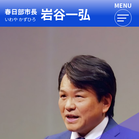
岩谷一弘
春日部市長
いわや かずひろ