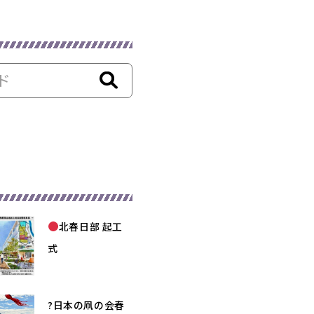
北春日部 起工
式
?日本の凧の会春