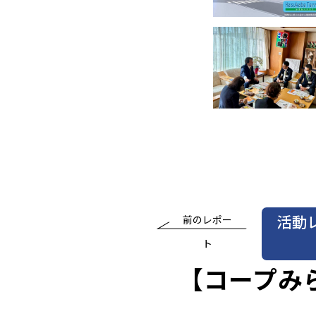
活動
前のレポー
ト
【コープみ