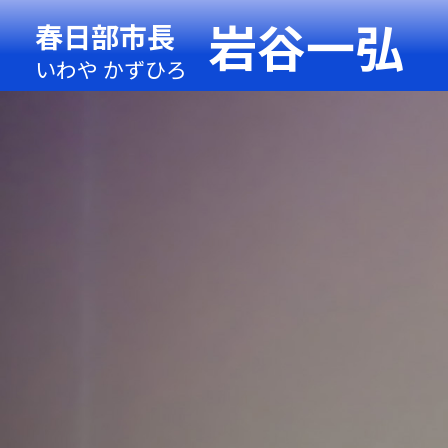
岩谷一弘
春日部市長
いわや かずひろ