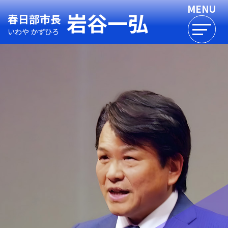
岩谷一弘
春日部市長
いわや かずひろ