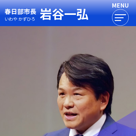
岩谷一弘
春日部市長
いわや かずひろ