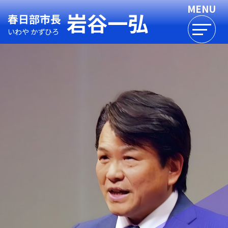
岩谷一弘
春日部市長
いわや かずひろ