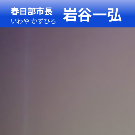
岩谷一弘
春日部市長
いわや かずひろ