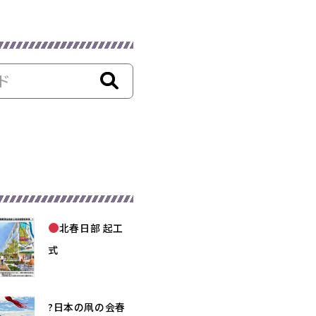
北春日部 起工
式
?日本の凧の会春