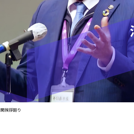
機関挨拶廻り