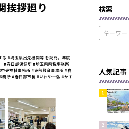
関挨拶廻り
検索
する #埼玉県出先機関等 を訪問。年度
 #春日部保健所 #埼玉県県税事務所
人気記事
部中央福祉事務所 #東部教育事務所 #春
務所 #春日部市長 #いわや一弘 #かす