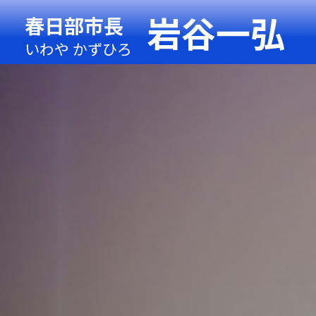
岩谷一弘
春日部市長
いわや かずひろ