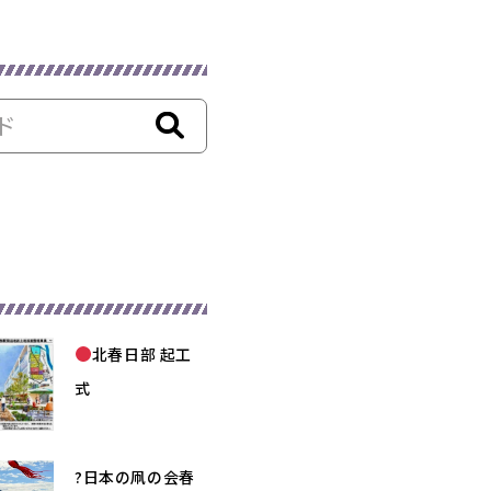
北春日部 起工
式
?日本の凧の会春