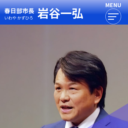
岩谷一弘
春日部市長
いわや かずひろ