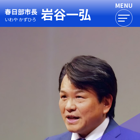
岩谷一弘
春日部市長
いわや かずひろ