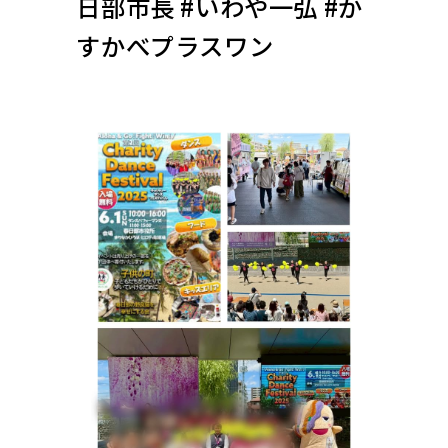
日部市長 #いわや一弘 #か
すかべプラスワン