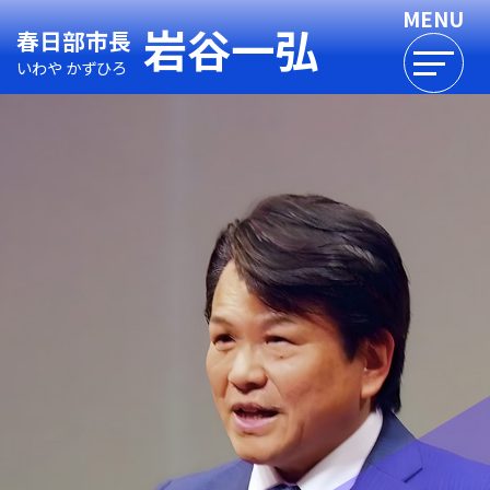
岩谷一弘
春日部市長
いわや かずひろ