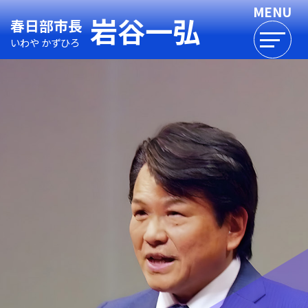
岩谷一弘
春日部市長
いわや かずひろ