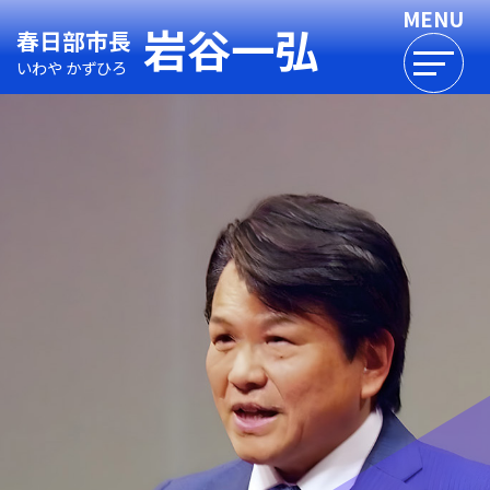
岩谷一弘
春日部市長
いわや かずひろ