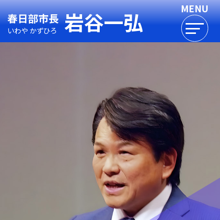
岩谷一弘
春日部市長
いわや かずひろ