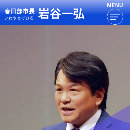
岩谷一弘
春日部市長
いわや かずひろ