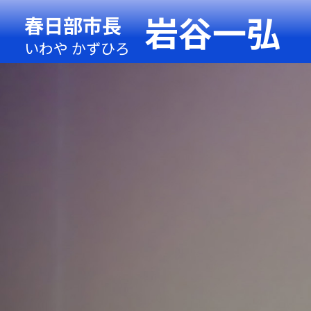
岩谷一弘
春日部市長
いわや かずひろ