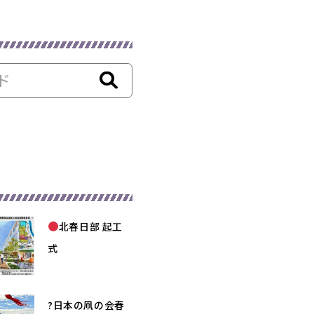
北春日部 起工
式
?日本の凧の会春