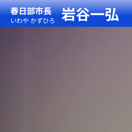
岩谷一弘
春日部市長
いわや かずひろ