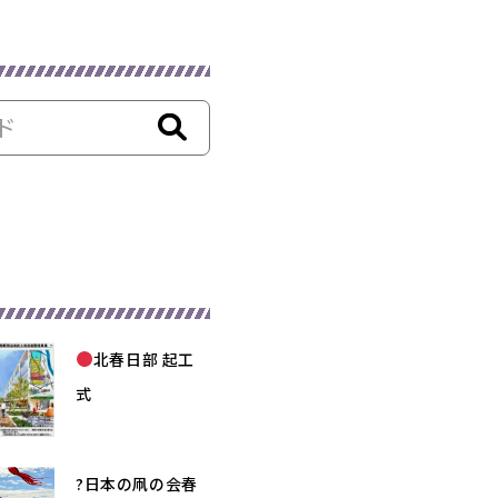
北春日部 起工
式
?日本の凧の会春