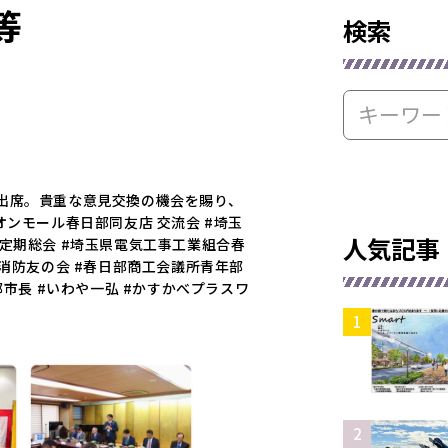
等
検索
出席。貴重な意見交換の機会を賜り、
オンモール春日部同友店 交流会 #埼玉
人気記事
定期総会 #埼玉県電気工事工業組合春
市消防友の会 #春日部商工会議所青年部
部市長 #いわや一弘 #かすかべプラスワ