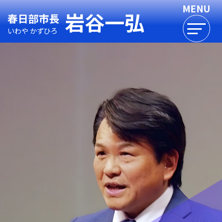
岩谷一弘
春日部市長
いわや かずひろ