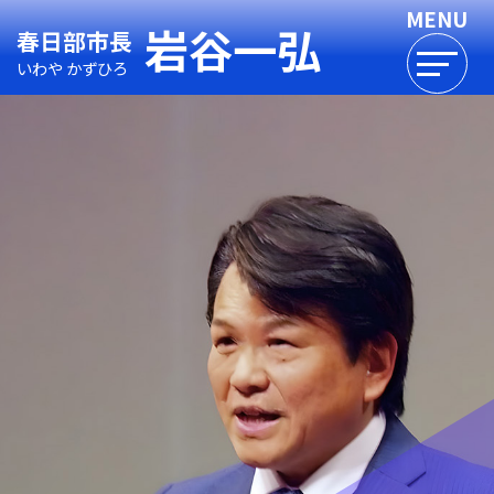
岩谷一弘
春日部市長
いわや かずひろ